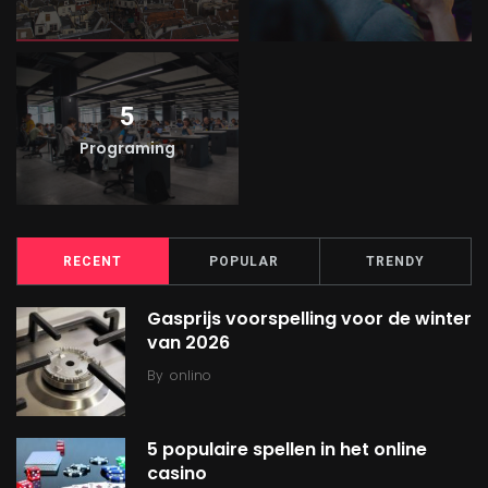
5
Programing
RECENT
POPULAR
TRENDY
Gasprijs voorspelling voor de winter
van 2026
By
onlino
5 populaire spellen in het online
casino