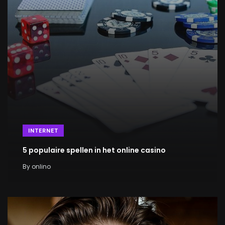
INTERNET
5 populaire spellen in het online casino
By
onlino