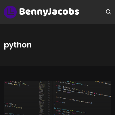
python