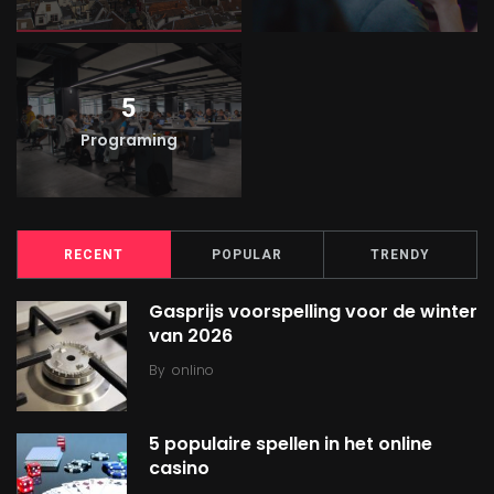
5
Programing
RECENT
POPULAR
TRENDY
Gasprijs voorspelling voor de winter
van 2026
By
onlino
5 populaire spellen in het online
casino